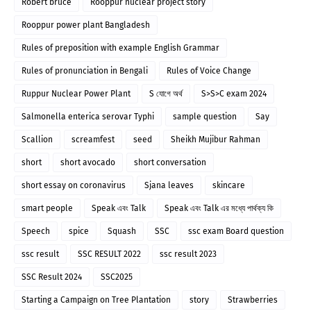
Robert bruce
Rooppur nuclear project story
Rooppur power plant Bangladesh
Rules of preposition with example English Grammar
Rules of pronunciation in Bengali
Rules of Voice Change
Ruppur Nuclear Power Plant
S যোগে অর্থ
S>S>C exam 2024
Salmonella enterica serovar Typhi
sample question
Say
Scallion
screamfest
seed
Sheikh Mujibur Rahman
short
short avocado
short conversation
short essay on coronavirus
Sjana leaves
skincare
smart people
Speak এবং Talk
Speak এবং Talk এর মধ্যে পার্থক্য কি
Speech
spice
Squash
SSC
ssc exam Board question
ssc result
SSC RESULT 2022
ssc result 2023
SSC Result 2024
SSC2025
Starting a Campaign on Tree Plantation
story
Strawberries