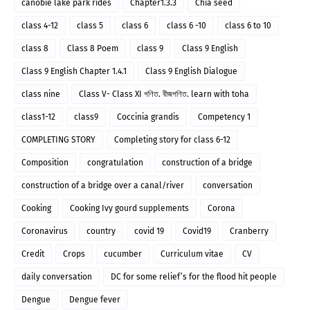
canobie lake park rides
Chapter1.3.3
Chia seed
class 4-12
class 5
class 6
class 6 -10
class 6 to 10
class 8
Class 8 Poem
class 9
Class 9 English
Class 9 English Chapter 1.4.1
Class 9 English Dialogue
class nine
Class V- Class XI গণিত. বীজগণিত. learn with toha
class1-12
class9
Coccinia grandis
Competency 1
COMPLETING STORY
Completing story for class 6-12
Composition
congratulation
construction of a bridge
construction of a bridge over a canal/river
conversation
Cooking
Cooking Ivy gourd supplements
Corona
Coronavirus
country
covid 19
Covid19
Cranberry
Credit
Crops
cucumber
Curriculum vitae
CV
daily conversation
DC for some relief’s for the flood hit people
Dengue
Dengue fever