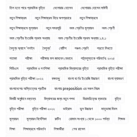
তিল হতে পারে প্রাথমিক বৃত্তি
দেলোয়ার হোসেন
দেলোয়ার হোসেন সাঈদী
নতুন শিক্ষাক্রম
নতুন শিক্ষাক্রম নিয়ে অপপ্রচারে
নতুন শিক্ষাক্রমে
নতুন শিক্ষাক্রমে মূল্যায়ন
নতুন সময়সূচি
নবম শ্রেণির মূল্যায়ন
নবম শ্রেণী
নবম শ্রেণীর ইংরেজি প্রথম অধ্যায়
নবম শ্রেণীর ইংরেজি প্রথম অধ্যায় ১.৪.১
নৈপুণ্য অ্যাপে ‘লগইন
নৈপুন্য’
নোটিশ
পঞ্চম শ্রেণি
পড়তে লিখতে
পতাকা
পরীক্ষা
পরীক্ষার ফল জানবেন যেভাবে
পাঠ্যপুস্তকে পরিবর্তন: ২০২৫
পিডিএস
প্রাথমিক ও গণশিক্ষা
প্রাথমিক বিদ্যালয়ের বৃত্তি
প্রাথমিক বৃত্তি পরীক্ষা
প্রাথমিক বৃত্তি পরীক্ষা ২০২২
বঙ্গবন্ধু
বাংলা বর্ণের ইংরেজি উচ্চারণ
বাংলা ব্যাকরণ
বাংলাদেশের অস্তিত্বের প্রতীক
বাংলায় preposition এর সকল নিয়ম
বিদায়ী অনুষ্ঠানে বক্তব্য
বিদ্যালয়ের জন্য নতুন শপথ
বিরামচিহ্নের ব্যবহার
বৃত্তি
বৃত্তি পরীক্ষা
বৃত্তি পরীক্ষা ২০২২
ভাইরাস
ভুল উচ্চারণ
মাতৃভাষা দিবস
মূল্যায়ন
মূল্যায়ন নির্দেশিকা
রুটিন
রোমান সংখ্যা ১ থেকে ১০০০ পর্যন্ত
শিক্ষক
শিক্ষা
শিক্ষাক্রমে পরিবর্তন
শিক্ষার্থীরা
শেখ রাসেল