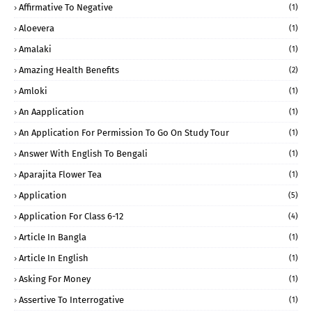
Affirmative To Negative
(1)
Aloevera
(1)
Amalaki
(1)
Amazing Health Benefits
(2)
Amloki
(1)
An Aapplication
(1)
An Application For Permission To Go On Study Tour
(1)
Answer With English To Bengali
(1)
Aparajita Flower Tea
(1)
Application
(5)
Application For Class 6-12
(4)
Article In Bangla
(1)
Article In English
(1)
Asking For Money
(1)
Assertive To Interrogative
(1)