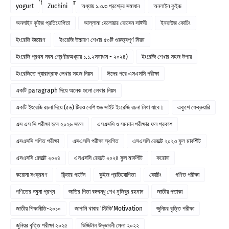
country/homeland/motherland/birthland
yogurt
Zuchini
অধ্যায় ১.৩.৩ প্রশ্নের সমাধান
অনলাইন কুইজ
অনলাইন কুইজ প্রতিযোগিতা
আল্লামা দেলোয়ার হোসেন সাঈদী
ইনহাউজ কোচিং
ইংরেজি উচ্চারণ
ইংরেজি উচ্চারণ শেখার ৫০টি গুরুত্বপূর্ণ নিয়ম
ইংরেজি প্রথম নবম শ্রেণীরঅধ্যায় ১.১.২সমাধান - ২০২৪)
ইংরেজি শেখার সহজ উপায়
ইংরেজিতে প্যারাগ্রাফ লেখার সহজ নিয়ম
ঈদের পরে এসএসসি পরীক্ষা
একটি paragraph দিয়ে অনেক গুলো লেখার নিয়ম
একটি ইংরেজি রচনা দিয়ে (৫৬) টিরও বেশি গুড সাইট ইংরেজি রচনা লিখা যাবে।
একুশে ফেব্রুয়ারি
এস এস সি পরীক্ষা হবে ২০২৬ সালে
এসএসসি ও সমমান পরীক্ষার ফল প্রকাশ
এসএসসি গণিত পরীক্ষা
এসএসসি পরীক্ষা স্থগিত
এসএসসি রেজাল্ট ২০২৩ ফুল মার্কশীট
এসএসসি রেজাল্ট ২০২৪
এসএসসি রেজাল্ট ২০২৪ ফুল মার্কশীট
করোনা
করোনা সংক্রমণ
কিন্ডার গার্টেন
কুইজ প্রতিযোগিতা
কোচিং
গণিত পরীক্ষা
গণিতের নমুনা প্রশ্ন
জাতির পিতা বঙ্গবন্ধু শেখ মুজিবুর রহমান
জাতীয় পতাকা
জাতীয় শিক্ষানীতি-২০১০
জাপানি খাবার 'স্টিকি'Motivation
জুনিয়র বৃত্তি পরীক্ষা
জুনিয়র বৃত্তি পরীক্ষা ২০২৫
ডিজিটাল উদ্ভাবনী মেলা ২০২২