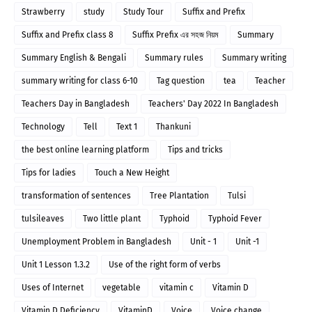
Strawberry
study
Study Tour
Suffix and Prefix
Suffix and Prefix class 8
Suffix Prefix এর সহজ নিয়ম
Summary
Summary English & Bengali
Summary rules
Summary writing
summary writing for class 6-10
Tag question
tea
Teacher
Teachers Day in Bangladesh
Teachers' Day 2022 In Bangladesh
Technology
Tell
Text 1
Thankuni
the best online learning platform
Tips and tricks
Tips for ladies
Touch a New Height
transformation of sentences
Tree Plantation
Tulsi
tulsileaves
Two little plant
Typhoid
Typhoid Fever
Unemployment Problem in Bangladesh
Unit - 1
Unit -1
Unit 1 Lesson 1.3.2
Use of the right form of verbs
Uses of Internet
vegetable
vitamin c
Vitamin D
Vitamin D Deficiency
VitaminD
Voice
Voice change