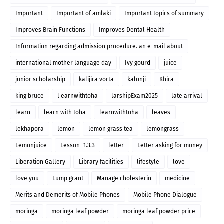
Important
Important of amlaki
Important topics of summary
Improves Brain Functions
Improves Dental Health
Information regarding admission procedure. an e-mail about
international mother language day
Ivy gourd
juice
junior scholarship
kalijira vorta
kalonji
Khira
king bruce
l earnwithtoha
larshipExam2025
late arrival
learn
learn with toha
learnwithtoha
leaves
lekhapora
lemon
lemon grass tea
lemongrass
Lemonjuice
Lesson -1.3.3
letter
Letter asking for money
Liberation Gallery
Library facilities
lifestyle
love
love you
Lump grant
Manage cholesterin
medicine
Merits and Demerits of Mobile Phones
Mobile Phone Dialogue
moringa
moringa leaf powder
moringa leaf powder price