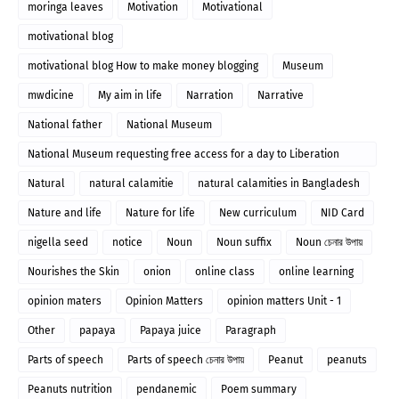
moringa leaves
Motivation
Motivational
motivational blog
motivational blog How to make money blogging
Museum
mwdicine
My aim in life
Narration
Narrative
National father
National Museum
National Museum requesting free access for a day to Liberation
Gallery
Natural
natural calamitie
natural calamities in Bangladesh
Nature and life
Nature for life
New curriculum
NID Card
nigella seed
notice
Noun
Noun suffix
Noun চেনার উপায়
Nourishes the Skin
onion
online class
online learning
opinion maters
Opinion Matters
opinion matters Unit - 1
Other
papaya
Papaya juice
Paragraph
Parts of speech
Parts of speech চেনার উপায়
Peanut
peanuts
Peanuts nutrition
pendanemic
Poem summary