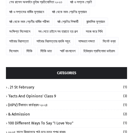
শেখ রাসেল অনলাইন কুইজ প্রতিযোগিতা ২০২৩
ষষ্ঠ ও সপ্তম শ্রেণি
ষষ্ঠ ও সপ্তমের বার্ষিক মূল্যায়নে
ষষ্ঠ থেকে নবম শ্রেণির মূল্যায়ন
ষষ্ঠ থেকে নবম শ্রেণীর বার্ষিক পরীক্ষা
ষষ্ঠ শ্রেণির শিক্ষার্থী
ষান্মাসিক মূল্যায়ন
সংক্ষিপ্ত সিলেবাসে
সব পেতে চাইলে সব হারাতে হয় গল্প
সহজ করে শিখি
সাইবার নিরাপত্তা
সাইবার নিরাপত্তায় হুমকি সমুহ
সাক্ষরতা দক্ষতা
সিলেট বন্যা
সিলেবাস
স্টিকি
স্টিকি ভাত
স্মার্ট বাংলাদেশ
হিউম্যান প্যাপিলোমা ভাইরাস
CATEGORIES
. 21 St February
(1)
‘Facts And Opinions’ Class 9
(3)
(HPV) টিকাদান কার্যক্রম-২০২৪
(1)
& Admission
(2)
100 Different Ways To Say "I Love You"
(1)
২০২৫ সালে বিদ্যালয়ে পাঠ হবে নতুন শপথ বাক্য
(1)