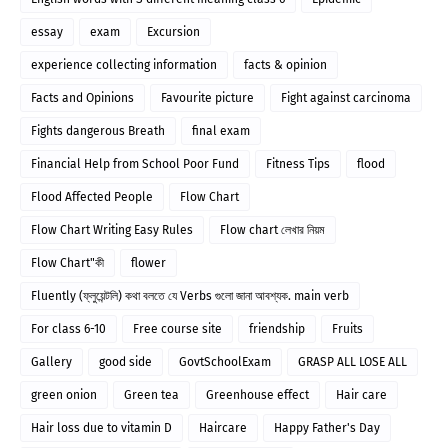
essay
exam
Excursion
experience collecting information
facts & opinion
Facts and Opinions
Favourite picture
Fight against carcinoma
Fights dangerous Breath
final exam
Financial Help from School Poor Fund
Fitness Tips
flood
Flood Affected People
Flow Chart
Flow Chart Writing Easy Rules
Flow chart লেখার নিয়ম
Flow Chart"কী
flower
Fluently (ফ্লুয়েন্টলি) কথা বলতে যে Verbs গুলো জানা আবশ্যক. main verb
For class 6-10
Free course site
friendship
Fruits
Gallery
good side
GovtSchoolExam
GRASP ALL LOSE ALL
green onion
Green tea
Greenhouse effect
Hair care
Hair loss due to vitamin D
Haircare
Happy Father's Day