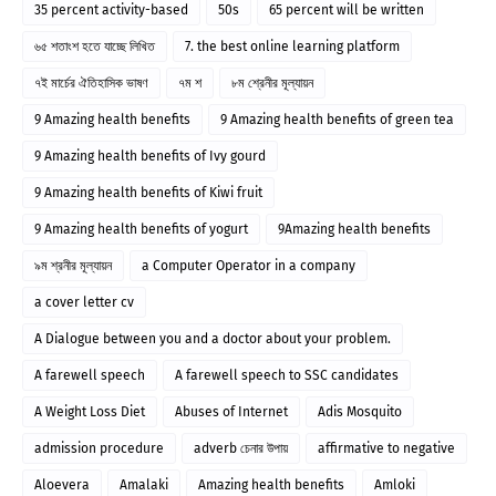
35 percent activity-based
50s
65 percent will be written
৬৫ শতাংশ হতে যাচ্ছে লিখিত
7. the best online learning platform
৭ই মার্চের ঐতিহাসিক ভাষণ
৭ম শ
৮ম শ্রেনীর মূল্যায়ন
9 Amazing health benefits
9 Amazing health benefits of green tea
9 Amazing health benefits of Ivy gourd
9 Amazing health benefits of Kiwi fruit
9 Amazing health benefits of yogurt
9Amazing health benefits
৯ম শ্রনীর মূল্যায়ন
a Computer Operator in a company
a cover letter cv
A Dialogue between you and a doctor about your problem.
A farewell speech
A farewell speech to SSC candidates
A Weight Loss Diet
Abuses of Internet
Adis Mosquito
admission procedure
adverb চেনার উপায়
affirmative to negative
Aloevera
Amalaki
Amazing health benefits
Amloki