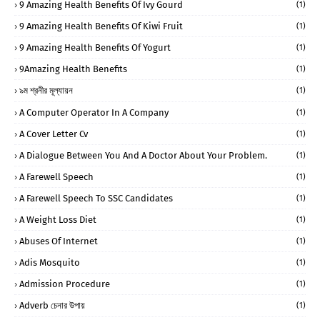
9 Amazing Health Benefits Of Ivy Gourd
(1)
9 Amazing Health Benefits Of Kiwi Fruit
(1)
9 Amazing Health Benefits Of Yogurt
(1)
9Amazing Health Benefits
(1)
৯ম শ্রনীর মূল্যায়ন
(1)
A Computer Operator In A Company
(1)
A Cover Letter Cv
(1)
A Dialogue Between You And A Doctor About Your Problem.
(1)
A Farewell Speech
(1)
A Farewell Speech To SSC Candidates
(1)
A Weight Loss Diet
(1)
Abuses Of Internet
(1)
Adis Mosquito
(1)
Admission Procedure
(1)
Adverb চেনার উপায়
(1)