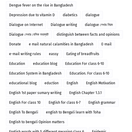
Dengue fever on the rise in Bangladesh
Depression due to vitamin D
diabetics
dialogue
Dialogue on Internet
Dialogue writing
dialogue লেখার নিয়ম
Dialogue লেখার বেসিক ফরম্যাট
distinguish between facts and opinions
Donate
e mail natural calamities in Bangladesh
E-mail
e-mail writing rules
eassy
Eating of breadfruits
Education
education blog
Education For class 6-10
Education System in Bangladesh
Education. For class 6-10
educational blog
eduction
English
English Motivation
English 1st paper sumary writing
English Chapter 1.3.1
English For class 10
English for class 6-7
English grammar
English To Bengali
english to Bengali learn with Toha
English to bengali Opinion matters
English words with S different meaning class 6
Epidemic