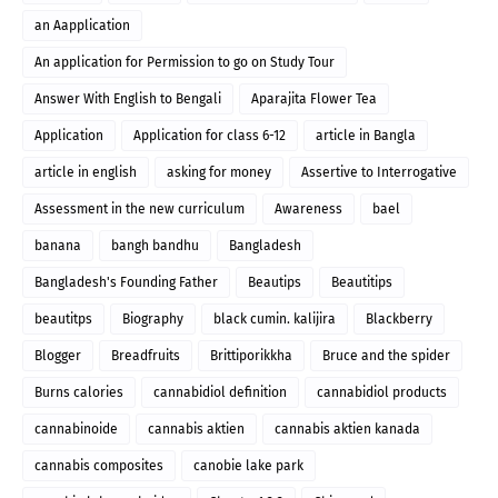
an Aapplication
An application for Permission to go on Study Tour
Answer With English to Bengali
Aparajita Flower Tea
Application
Application for class 6-12
article in Bangla
article in english
asking for money
Assertive to Interrogative
Assessment in the new curriculum
Awareness
bael
banana
bangh bandhu
Bangladesh
Bangladesh's Founding Father
Beautips
Beautitips
beautitps
Biography
black cumin. kalijira
Blackberry
Blogger
Breadfruits
Brittiporikkha
Bruce and the spider
Burns calories
cannabidiol definition
cannabidiol products
cannabinoide
cannabis aktien
cannabis aktien kanada
cannabis composites
canobie lake park